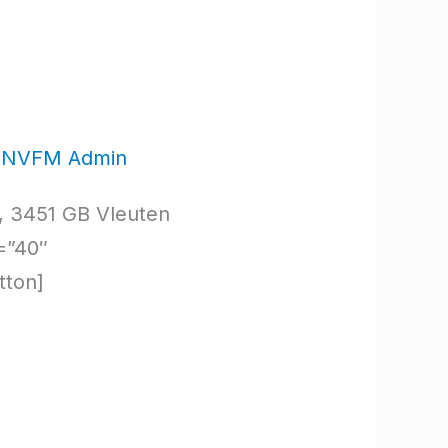
/
NVFM Admin
1, 3451 GB Vleuten
=”40″
tton]