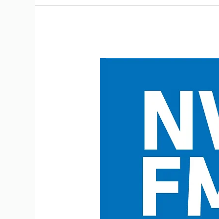
NVFM
Live
Digital
Inspiration
Event