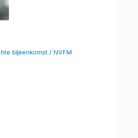
chte bijeenkomst
/
NVFM