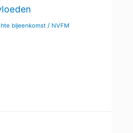
vloeden
chte bijeenkomst
/
NVFM