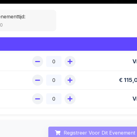
nementtijd:
00
V
€
115,
V
Registreer Voor Dit Evenement