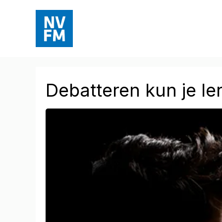
Ga
naar
de
inhoud
Debatteren kun je le