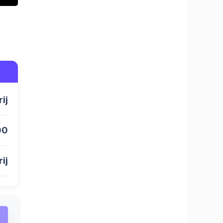
rij
00
rij