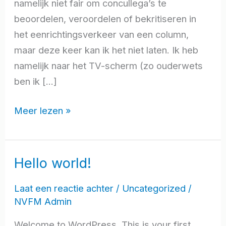
namelijk niet fair om concullega’s te
beoordelen, veroordelen of bekritiseren in
het eenrichtingsverkeer van een column,
maar deze keer kan ik het niet laten. Ik heb
namelijk naar het TV-scherm (zo ouderwets
ben ik […]
Meer lezen »
Hello world!
Hello
world!
Laat een reactie achter
/
Uncategorized
/
NVFM Admin
Welcome to WordPress. This is your first