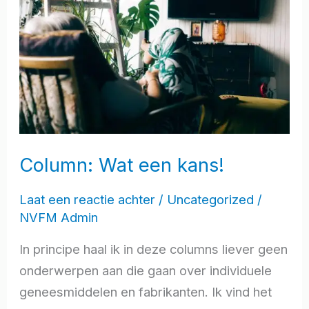
een
kans!
Column: Wat een kans!
Laat een reactie achter
/
Uncategorized
/
NVFM Admin
In principe haal ik in deze columns liever geen
onderwerpen aan die gaan over individuele
geneesmiddelen en fabrikanten. Ik vind het