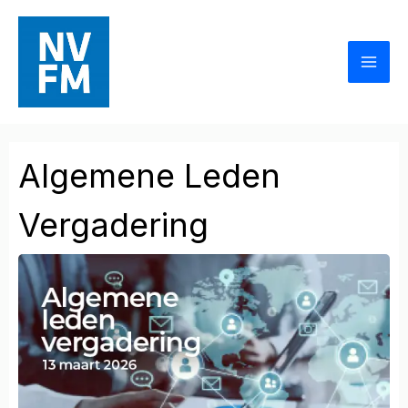
Ga
naar
de
inhoud
Algemene Leden
Vergadering